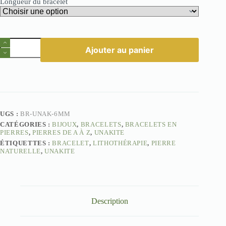
Longueur du bracelet
quantité
Ajouter au panier
de
Bracelet
Unakite
–
Guérison
Émotionnelle
6mm
UGS :
BR-UNAK-6MM
CATÉGORIES :
BIJOUX
,
BRACELETS
,
BRACELETS EN
PIERRES
,
PIERRES DE A À Z
,
UNAKITE
ÉTIQUETTES :
BRACELET
,
LITHOTHÉRAPIE
,
PIERRE
NATURELLE
,
UNAKITE
Description