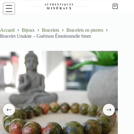
Passer
au
Panier
contenu
d’achat
Accueil
Bijoux
Bracelets
Bracelets en pierres
Bracelet Unakite – Guérison Émotionnelle 6mm