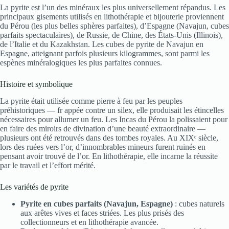
La pyrite est l’un des minéraux les plus universellement répandus. Les
principaux gisements utilisés en lithothérapie et bijouterie proviennent
du Pérou (les plus belles sphères parfaites), d’Espagne (Navajun, cubes
parfaits spectaculaires), de Russie, de Chine, des États-Unis (Illinois),
de l’Italie et du Kazakhstan. Les cubes de pyrite de Navajun en
Espagne, atteignant parfois plusieurs kilogrammes, sont parmi les
espènes minéralogiques les plus parfaites connues.
Histoire et symbolique
La pyrite était utilisée comme pierre à feu par les peuples
préhistoriques — fr appée contre un silex, elle produisait les étincelles
nécessaires pour allumer un feu. Les Incas du Pérou la polissaient pour
en faire des miroirs de divination d’une beauté extraordinaire —
plusieurs ont été retrouvés dans des tombes royales. Au XIXᵉ siècle,
lors des ruées vers l’or, d’innombrables mineurs furent ruinés en
pensant avoir trouvé de l’or. En lithothérapie, elle incarne la réussite
par le travail et l’effort mérité.
Les variétés de pyrite
Pyrite en cubes parfaits (Navajun, Espagne)
: cubes naturels
aux arêtes vives et faces striées. Les plus prisés des
collectionneurs et en lithothérapie avancée.