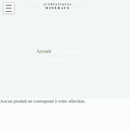
Passer
au
Panier
contenu
d’achat
Accueil
Non classé
Non classé
Aucun produit ne correspond à votre sélection.