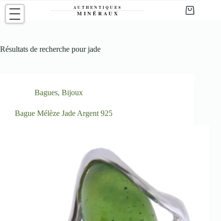
Passer
au
Panier
contenu
d’achat
Résultats de recherche pour jade
Bagues
,
Bijoux
Bague Mélèze Jade Argent 925