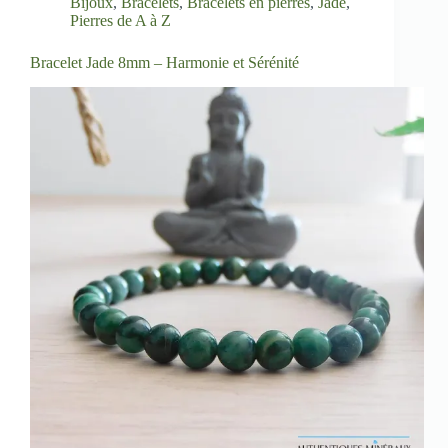
Bijoux
,
Bracelets
,
Bracelets en pierres
,
Jade
,
Pierres de A à Z
Bracelet Jade 8mm – Harmonie et Sérénité